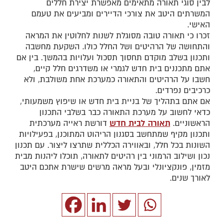
לבין סוגי תאורה מתאימים מאפשרת יצירת חללים
המשרתים היטב את צורכי הדיירים ומביעים את טעמם
האישי.
זכרו כי תאורה טובה מסוגלת לשנות לחלוטין את המראה
והתחושה של הרהיטים ושל החלל כולו. השקעת מחשבה
ותכנון בשלב מוקדם תחסוך תסכול ועלויות בהמשך. בין אם
אתם מתכננים בית חדש לגמרי או משדרגים חלל קיים,
חשבו על הרהיטים והתאורה כמערכת אחת משולבת, ולא
כרכיבים נפרדים.
אם אתם בתהליך של בניית בית חדש או שיפוץ משמעותי,
כדאי לחשוב על מערכת התאורה כבר בשלבי התכנון
תאורה לבית חדש
הראשוניים.
דורשת ראייה מערכתית
ותכנון מקיף שמתחשב בסגנון הריהוט המתוכנן, בפעילויות
השונות בכל חלל, ובאווירה הכללית שתרצו ליצור. עם תכנון
נכון ושילוב הרמוני בין רהיטים לתאורה, תוכלו ליהנות מבית
מזמין, פונקציונלי ובעל מראה מרשים שישרת אתכם היטב
לאורך שנים.