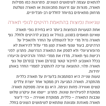
להתאים עצמה לשימושים השונים. פתרונות כמו מסילות
תאורה, מנורות עם זרועות מתכווננות או תאורה נשלטת
מרחוק מתאימים במיוחד לחללים רב-תכליתיים.
שגיאות נפוצות בהתאמת רהיטים לגופי תאורה
אחת הטעויות הנפוצות ביותר היא בחירת גופי תאורה
שאינם תואמים בסגנון, בגודל או בצבע לרהיטים ולחלל. גוף
תאורה גדול מדי יכול להשתלט על החדר ולהאפיל על
הרהיטים, בעוד שגוף תאורה קטן מדי עלול להיראות לא
פרופורציונלי ולא לספק את התאורה הנדרשת. פתרון: לפני
רכישת גוף תאורה, מדדו את ממדי החדר והרהיטים והיעזרו
בכלל האצבע: לחיבור קוטר (בס"מ) ואורך (בס"מ) של גוף
תאורה תלוי, התוצאה צריכה להתקרב לממדי החדר באותן
יחידות.
טעות שנייה היא הסתמכות בלעדית על תאורה כללית
מהתקרה. תאורה המגיעה רק ממקור אחד יוצרת צללים
קשים ואווירה פחות נעימה. היא גם אינה מספקת תאורה
ממוקדת לפעילויות שונות. פתרון: יישמו את עיקרון שלוש
שכבות התאורה – כללית, ממוקדת ואווירה – כדי ליצור
תאורה מאוזנת ומגוונת שתתאים לשימושים השונים בחלל.