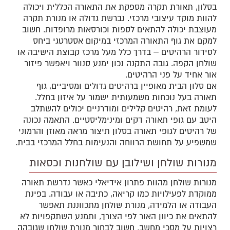
בסלון, תאורת תקרה מספקת את התאורה הכללית ויכולה
להוות מוקד עיצובי מרכזי. נברשת גדולה או מנורת תקרה
מעוצבת יכולה להתאים לספות וכורסאות מרופדות. חשוב
למקם את גוף התאורה המרכזי במיקום אסטרטגי ביחס
לסידור הרהיטים – בדרך כלל מעל מרכז קבוצת הישיבה או
שולחן הקפה. גובה התקנה נכון ימנע סנוור ויאפשר פיזור
אור אחיד על פני הרהיטים.
אם סלון הבית מאופיין ברהיטים גדולים ומסיביים, גוף
תאורה בעל נוכחות משמעותית ישמור על איזון בחלל.
לעומת זאת, רהיטים קלילים ומודרניים יכולים להשתלב
היטב עם גופי תאורה דקים ומינימליסטיים. התאמה נכונה
של רהיטים לגופי תאורה בסלון תיצור מראה מאוזן והרמוני
שמשפיע על תחושת הרווחה והנעימות בחלל המרכזי בבית.
מנורות שולחן ושילובן עם שולחנות וכסאות
מנורות שולחן מהוות פתרון אידיאלי כאשר נדרשת תאורה
ממוקדת לפעילויות כמו קריאה, כתיבה או עבודה. בפינת
העבודה או הלמידה, מנורת שולחן מתכווננת תאפשר
להתאים את כיוון האור לפי הצורך, ותמנע השתקפויות לא
רצויות על מסכי מחשב. חשוב לבחור מנורת שולחן שגובהה