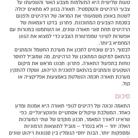
טעות שלישית היא התעלמות מצבע האור והשפעתו על
צבעי הרהיטים והטקסטיל. תאורה בגוון לא מתאים יכולה
לשנות באופן משמעותי את המראה של הרהיטים ולפגום
בסכמת הצבעים המתוכננת. פתרון: בדקו דוגמאות של
הרהיטים תחת סוגי תאורה שונים, או השתמשו במנורות עם
אפשרות לשינוי טמפרטורת הצבע כדי למצוא את הגוון
המחמיא ביותר.
לבסוף, רבים שוכחים לתכנן את מערכת החשמל והמתגים
בהתאם למיקום המתוכנן של הרהיטים, מה שמוביל לחוסר
נוחות בתפעול התאורה. פתרון: תכננו מראש את מיקום
השקעים והמתגים בהתאם לתוכנית הריהוט, ושקלו להתקין
מערכת תאורה חכמה הנשלטת באמצעות אפליקציה או
קול.
סיכום
התאמה נכונה של רהיטים לגופי תאורה היא אמנות ומדע
כאחד, המשלבת שיקולים אסתטיים ופונקציונליים. כפי
שראינו לאורך המאמר, תכנון מוקדם של שתי המערכות
האלה יחד – ולא בנפרד – מוביל לתוצאות הרמוניות
ומספקות יותר. הבנת יחסי הגומלין בין סגנונות ריהוט שונים