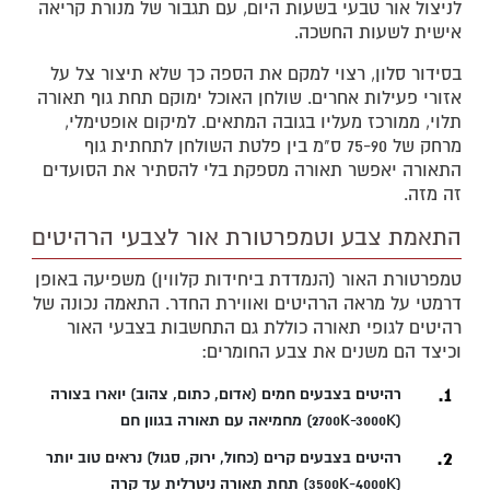
לניצול אור טבעי בשעות היום, עם תגבור של מנורת קריאה
אישית לשעות החשכה.
בסידור סלון, רצוי למקם את הספה כך שלא תיצור צל על
אזורי פעילות אחרים. שולחן האוכל ימוקם תחת גוף תאורה
תלוי, ממורכז מעליו בגובה המתאים. למיקום אופטימלי,
מרחק של 75-90 ס"מ בין פלטת השולחן לתחתית גוף
התאורה יאפשר תאורה מספקת בלי להסתיר את הסועדים
זה מזה.
התאמת צבע וטמפרטורת אור לצבעי הרהיטים
טמפרטורת האור (הנמדדת ביחידות קלווין) משפיעה באופן
דרמטי על מראה הרהיטים ואווירת החדר. התאמה נכונה של
רהיטים לגופי תאורה כוללת גם התחשבות בצבעי האור
וכיצד הם משנים את צבע החומרים:
רהיטים בצבעים חמים (אדום, כתום, צהוב) יוארו בצורה
מחמיאה עם תאורה בגוון חם (2700K-3000K)
רהיטים בצבעים קרים (כחול, ירוק, סגול) נראים טוב יותר
תחת תאורה ניטרלית עד קרה (3500K-4000K)