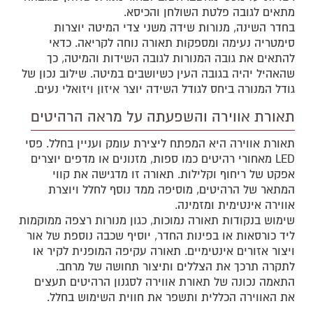
מתאים לגובה פלטת השולחן והכיסא.
בחדר השינה, מנורות שידה משני צדי המיטה יוצרות
סימטריה נעימה ומספקות תאורה נוחה לקריאה. כדאי
להתאים את גובה המנורות לגובה השידות והמיטה, כך
שהאהיל יהיה בגובה העין כשיושבים במיטה. שילוב נכון של
גודל המנורה ביחס לגודל השידה יוצר איזון ויזואלי נעים.
תאורת אווירה והשפעתה על מראה הרהיטים
תאורת אווירה היא המפתח ליצירת עומק ועניין בחלל. פסי
LED מאחורי רהיטים כמו ספות, מזנונים או מדפים יוצרים
אפקט של ריחוף וקלילות. תאורה זו מדגישה את קווי
המתאר של הרהיטים, מוסיפה ממד נוסף לחלל ויוצרת
אווירה אינטימית ומזמינה.
שימוש בנקודות תאורה נמוכות, כגון מנורות רצפה ממוקמות
ליד כורסאות או בפינות החדר, יוסיף שכבה נוספת של אור
ויצור אזורים אינטימיים. תאורה עקיפה המופנית לקיר או
לתקרה תרכך את הצללים ותיצור תחושה של מרחב.
התאמה נכונה של תאורת אווירה לסגנון הרהיטים תעצים
את האווירה הכללית ותשפר את חווית השימוש בחלל.