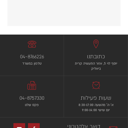
כתובתנו
04-8766226
יוסף לוי 5, אזור התעשיה קרית
טלפון במשרד
ביאליק
שעות פעילות
04-8757330
א’-ה’ מהשעה 8:30-17:00
פקס שלנו
יום שישי 9:00-14:00
דואר אלקטרוני